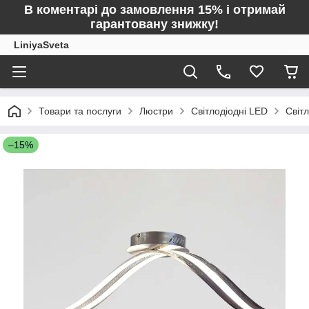
В коментарі до замовлення 15% і отримай
гарантовану знижку!
LiniyaSveta
Товари та послуги
Люстри
Світлодіодні LED
Світ
–15%