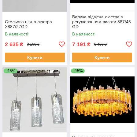
Велика підвісна люстра з
Стельова ніжна люстра
регулюванням висоти 887/45
X887/27GD
GD
В наявності
В наявності
2 635
7 191
₴
₴
3 100 ₴
8 460 ₴
Купити
Купити
–15%
–15%