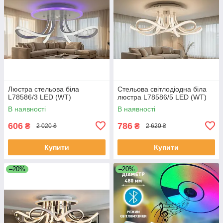
Люстра стельова біла
Стельова світлодіодна біла
L78586/3 LED (WT)
люстра L78586/5 LED (WT)
В наявності
В наявності
606
786
₴
₴
2 020 ₴
2 620 ₴
Купити
Купити
–20%
–20%