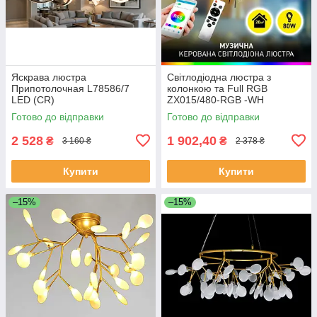
Яскрава люстра
Світлодіодна люстра з
Припотолочная L78586/7
колонкою та Full RGB
LED (CR)
ZX015/480-RGB -WH
Готово до відправки
Готово до відправки
2 528
1 902,40
₴
₴
3 160 ₴
2 378 ₴
Купити
Купити
–15%
–15%