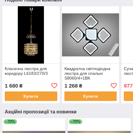
Класична люстра для
Квадратна світлодіодна
Суча
коридору L6183/270/3
люстра для спальні
люс
S8060/4+1BK
1 680
1 268
977
₴
₴
Купити
Купити
Акційні пропозиції та новинки
–70%
–70%