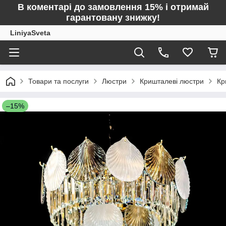
В коментарі до замовлення 15% і отримай
гарантовану знижку!
LiniyaSveta
Товари та послуги
Люстри
Кришталеві люстри
Кр
–15%