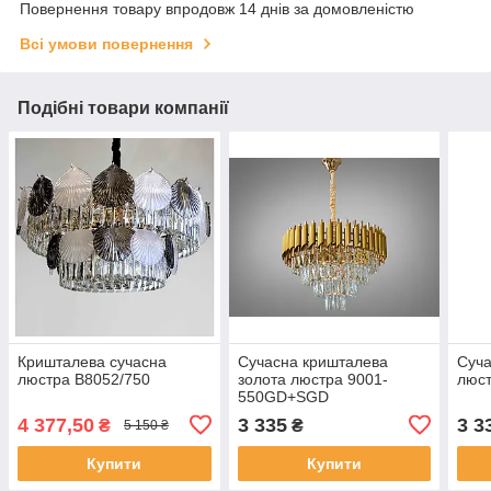
Повернення товару впродовж 14 днів за домовленістю
Всі умови повернення
Подібні товари компанії
Кришталева сучасна
Сучасна кришталева
Суча
люстра B8052/750
золота люстра 9001-
люс
550GD+SGD
4 377,50
3 335
3 3
₴
₴
5 150 ₴
Купити
Купити