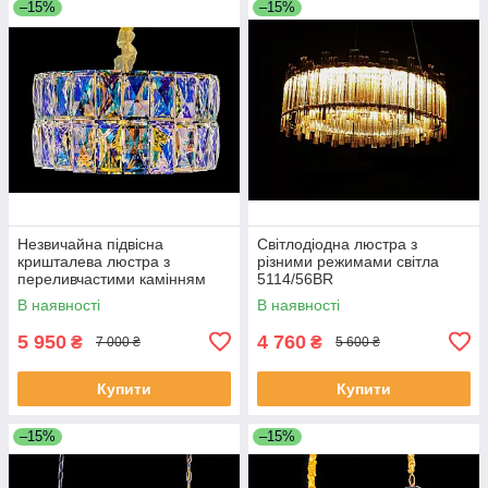
–15%
–15%
Незвичайна підвісна
Світлодіодна люстра з
кришталева люстра з
різними режимами світла
переливчастими камінням
5114/56BR
J028/500
В наявності
В наявності
5 950
4 760
₴
₴
7 000 ₴
5 600 ₴
Купити
Купити
–15%
–15%