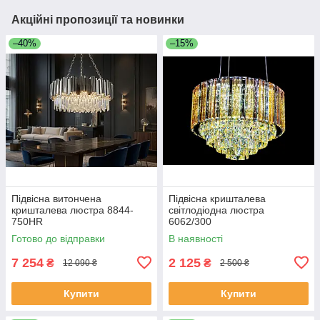
Акційні пропозиції та новинки
–40%
–15%
Підвісна витончена
Підвісна кришталева
кришталева люстра 8844-
світлодіодна люстра
750HR
6062/300
Готово до відправки
В наявності
7 254
2 125
₴
₴
12 090 ₴
2 500 ₴
Купити
Купити