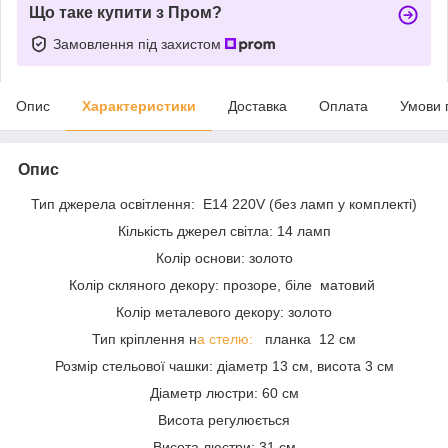
Що таке купити з Пром?
Замовлення під захистом
Опис
Характеристики
Доставка
Оплата
Умови 
Опис
Тип джерела освітлення: E14 220V (без ламп у комплекті)
Кількість джерел світла: 14 ламп
Колір основи: золото
Колір скляного декору: прозоре, біле матовий
Колір металевого декору: золото
Тип кріплення н
а стелю:
планка 12 см
Розмір стельової чашки: діаметр 13 см, висота 3 см
Діаметр люстри: 60 см
Висота регулюється
Висота люстри: 31 см