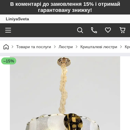
В коментарі до замовлення 15% і отримай
гарантовану знижку!
LiniyaSveta
Товари та послуги
Люстри
Кришталеві люстри
Кр
–15%