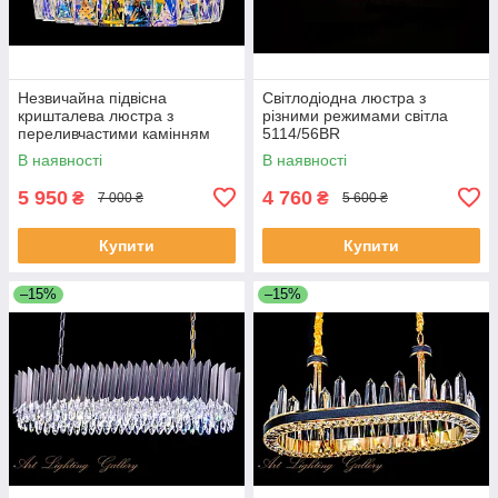
Незвичайна підвісна
Світлодіодна люстра з
кришталева люстра з
різними режимами світла
переливчастими камінням
5114/56BR
J028/500
В наявності
В наявності
5 950
4 760
₴
₴
7 000 ₴
5 600 ₴
Купити
Купити
–15%
–15%