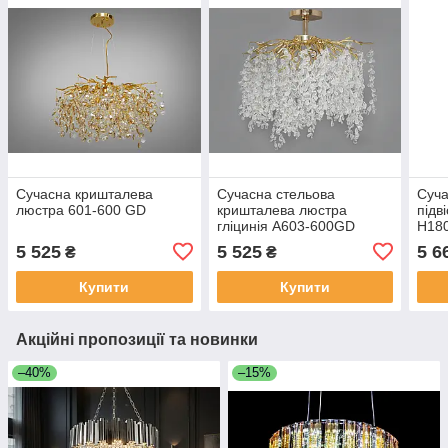
Сучасна кришталева
Сучасна стельова
Суча
люстра 601-600 GD
кришталева люстра
підв
гліцинія A603-600GD
H18
5 525
5 525
5 6
₴
₴
Купити
Купити
Акційні пропозиції та новинки
–40%
–15%