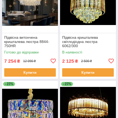
Підвісна витончена
Підвісна кришталева
кришталева люстра 8844-
світлодіодна люстра
750HR
6062/300
Готово до відправки
В наявності
7 254
2 125
₴
₴
12 090 ₴
2 500 ₴
Купити
Купити
–15%
–15%