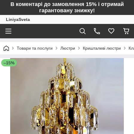
В коментарі до замовлення 15% і отримай
гарантовану знижку!
LiniyaSveta
Товари та послуги
Люстри
Кришталеві люстри
Кл
–15%