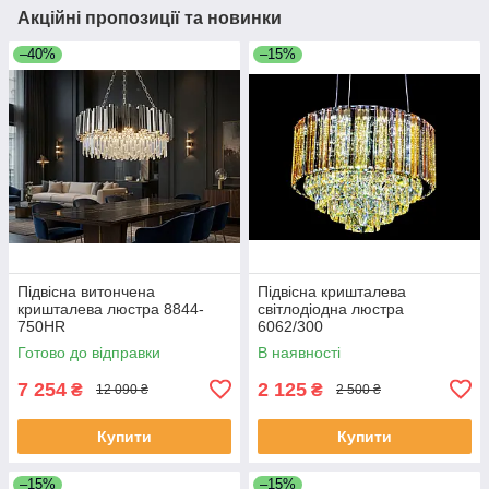
Акційні пропозиції та новинки
–40%
–15%
Підвісна витончена
Підвісна кришталева
кришталева люстра 8844-
світлодіодна люстра
750HR
6062/300
Готово до відправки
В наявності
7 254
2 125
₴
₴
12 090 ₴
2 500 ₴
Купити
Купити
–15%
–15%