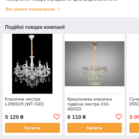
Всі умови повернення
Подібні товари компанії
Класична люстра
Кришталева класична
Суча
L29692/8 (WT+GD)
підвісна люстра 310-
D55
450GD
5 120
6 110
5 0
₴
₴
Купити
Купити