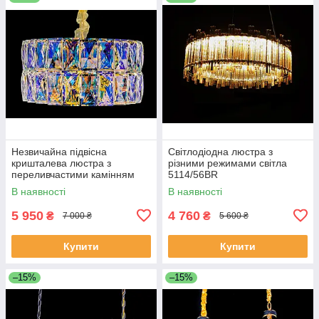
Незвичайна підвісна
Світлодіодна люстра з
кришталева люстра з
різними режимами світла
переливчастими камінням
5114/56BR
J028/500
В наявності
В наявності
5 950
4 760
₴
₴
7 000 ₴
5 600 ₴
Купити
Купити
–15%
–15%