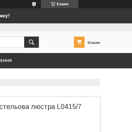
Кошик
жку!
Кошик
НЕННЯ
стельова люстра L0415/7