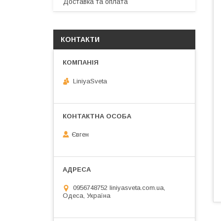
Доставка та оплата
КОНТАКТИ
LiniyaSveta
Євген
0956748752 liniyasveta.com.ua,
Одеса, Україна