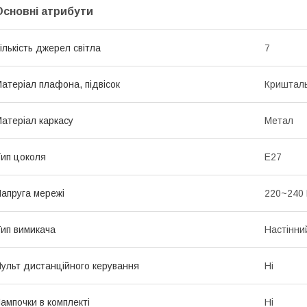
Основні атрибути
ількість джерел світла
7
атеріал плафона, підвісок
Криштал
атеріал каркасу
Метал
ип цоколя
E27
апруга мережі
220~240
ип вимикача
Настінни
ульт дистанційного керування
Ні
ампочки в комплекті
Ні