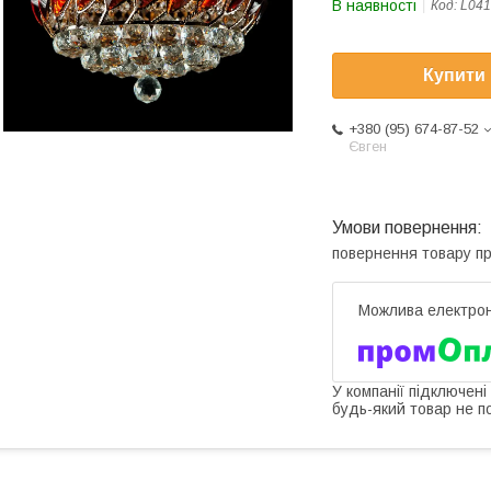
В наявності
Код:
L041
Купити
+380 (95) 674-87-52
Євген
повернення товару п
У компанії підключені
будь-який товар не п