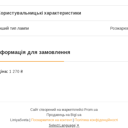
Користувальницькі характеристики
нший тип лампи
Розжарюв
нформація для замовлення
іна:
1 270 ₴
Сайт створений на маркетплейсі
Prom.ua
Продавець на Bigl.ua
LiniyaSveta |
Поскаржитися на контент
|
Політика конфіденційності
Select Language
▼