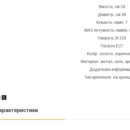
Висота, см:16
Діаметр, см:38
Кількість ламп: 7
MAX потужність лампи, 
Напруга, В:220
Патрон:Е27
Колір: золото, коричн
Матеріал: метал, скло, к
Додаткова інформац
Тип кріплення: на крон
арактеристики