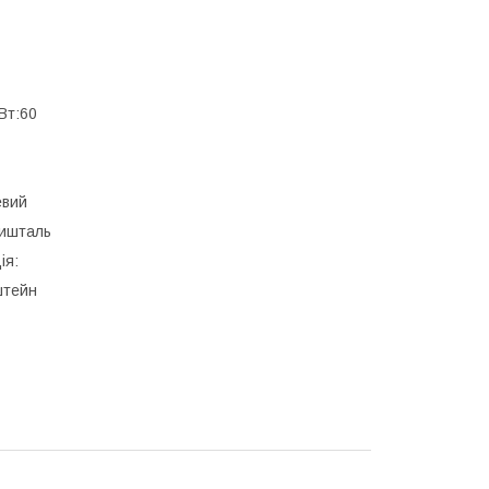
Вт:60
евий
ришталь
ія:
штейн