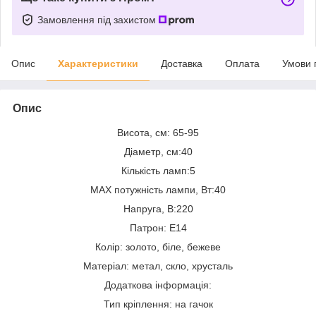
Замовлення під захистом
Опис
Характеристики
Доставка
Оплата
Умови 
Опис
Висота, см: 65-95
Діаметр, см:40
Кількість ламп:5
MAX потужність лампи, Вт:40
Напруга, В:220
Патрон: Е14
Колір: золото, біле, бежеве
Матеріал: метал, скло, хрусталь
Додаткова інформація:
Тип кріплення: на гачок