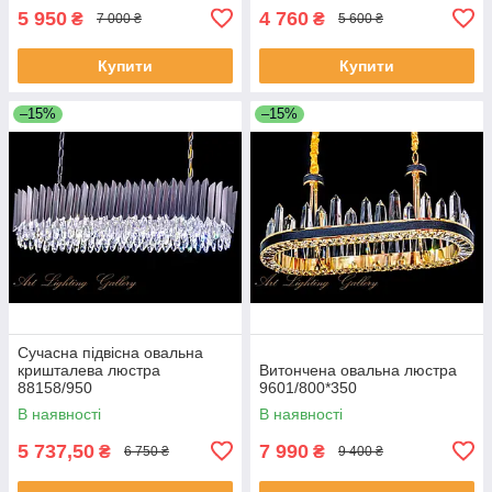
5 950
4 760
₴
₴
7 000 ₴
5 600 ₴
Купити
Купити
–15%
–15%
Сучасна підвісна овальна
кришталева люстра
Витончена овальна люстра
88158/950
9601/800*350
В наявності
В наявності
5 737,50
7 990
₴
₴
6 750 ₴
9 400 ₴