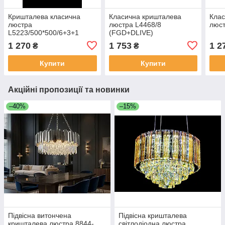
Кришталева класична
Класична кришталева
Клас
люстра
люстра L4468/8
люст
L5223/500*500/6+3+1
(FGD+DLIVE)
(FGD+BRN)
1 270
1 753
1 2
₴
₴
Купити
Купити
Акційні пропозиції та новинки
–40%
–15%
Підвісна витончена
Підвісна кришталева
кришталева люстра 8844-
світлодіодна люстра