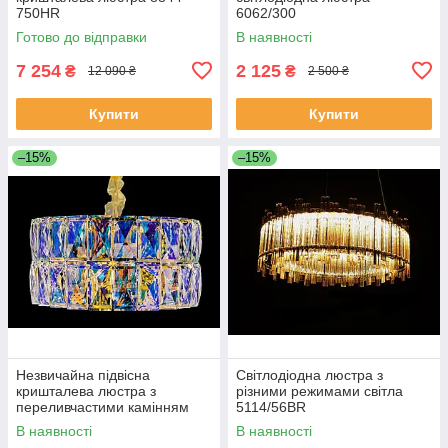
750HR
6062/300
Готово до відправки
В наявності
7 254
2 125
₴
₴
12 090 ₴
2 500 ₴
Купити
Купити
–15%
–15%
Незвичайна підвісна
Світлодіодна люстра з
кришталева люстра з
різними режимами світла
переливчастими камінням
5114/56BR
J028/500
В наявності
В наявності