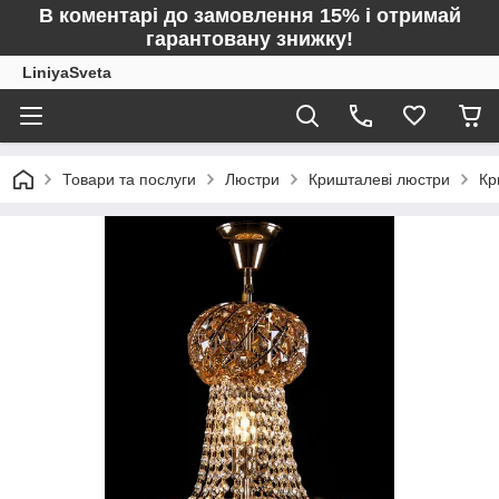
В коментарі до замовлення 15% і отримай
гарантовану знижку!
LiniyaSveta
Товари та послуги
Люстри
Кришталеві люстри
Кр