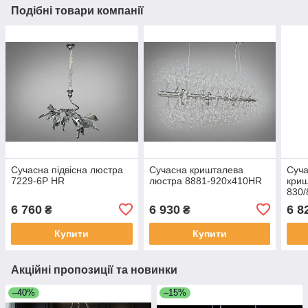
Подібні товари компанії
Сучасна підвісна люстра
Сучасна кришталева
Суча
7229-6P HR
люстра 8881-920x410HR
криш
830
6 760
6 930
6 8
₴
₴
Купити
Купити
Акційні пропозиції та новинки
–40%
–15%