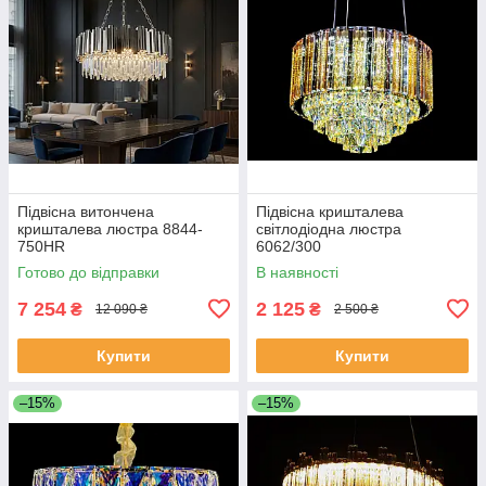
Підвісна витончена
Підвісна кришталева
кришталева люстра 8844-
світлодіодна люстра
750HR
6062/300
Готово до відправки
В наявності
7 254
2 125
₴
₴
12 090 ₴
2 500 ₴
Купити
Купити
–15%
–15%