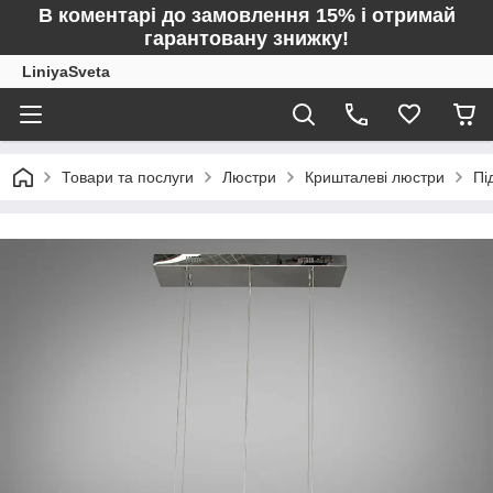
В коментарі до замовлення 15% і отримай
гарантовану знижку!
LiniyaSveta
Товари та послуги
Люстри
Кришталеві люстри
Пі