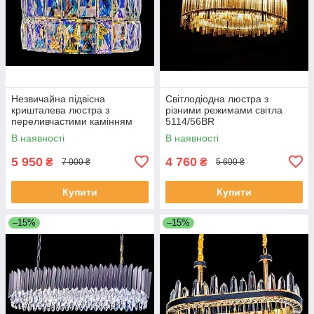
Незвичайна підвісна
Світлодіодна люстра з
кришталева люстра з
різними режимами світла
переливчастими камінням
5114/56BR
J028/500
В наявності
В наявності
5 950
4 760
₴
₴
7 000 ₴
5 600 ₴
Купити
Купити
–15%
–15%