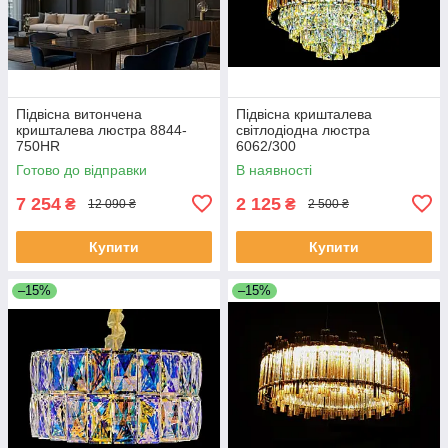
Підвісна витончена
Підвісна кришталева
кришталева люстра 8844-
світлодіодна люстра
750HR
6062/300
Готово до відправки
В наявності
7 254
2 125
₴
₴
12 090 ₴
2 500 ₴
Купити
Купити
–15%
–15%