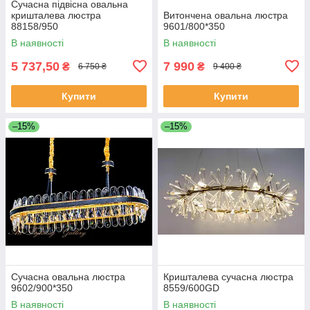
Сучасна підвісна овальна
кришталева люстра
Витончена овальна люстра
88158/950
9601/800*350
В наявності
В наявності
5 737,50
7 990
₴
₴
6 750 ₴
9 400 ₴
Купити
Купити
–15%
–15%
Сучасна овальна люстра
Кришталева сучасна люстра
9602/900*350
8559/600GD
В наявності
В наявності