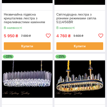
Незвичайна підвісна
Світлодіодна люстра з
кришталева люстра з
різними режимами світла
переливчастими камінням
5114/56BR
J028/500
В наявності
В наявності
5 950
4 760
₴
₴
7 000 ₴
5 600 ₴
Купити
Купити
–15%
–15%