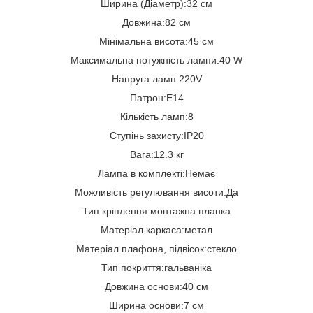
Ширина (Діаметр):32 см
Довжина:82 см
Мінімальна висота:45 см
Максимальна потужність лампи:40 W
Напруга ламп:220V
Патрон:E14
Кількість ламп:8
Ступінь захисту:IP20
Вага:12.3 кг
Лампа в комплекті:Немає
Можливість регулювання висоти:Да
Тип кріплення:монтажна планка
Матеріал каркаса:метал
Матеріал плафона, підвісок:стекло
Тип покриття:гальваніка
Довжина основи:40 см
Ширина основи:7 см