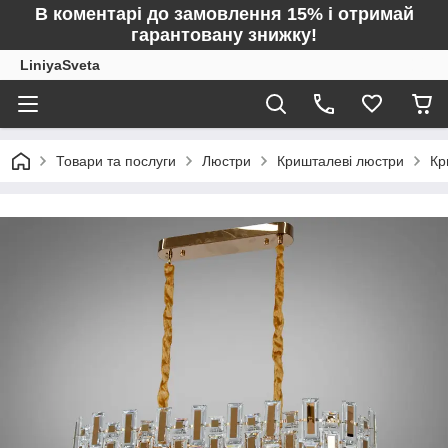
В коментарі до замовлення 15% і отримай
гарантовану знижку!
LiniyaSveta
Товари та послуги
Люстри
Кришталеві люстри
Кр