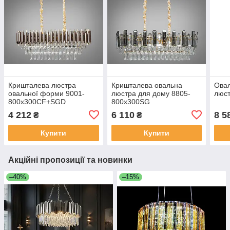
Кришталева люстра
Кришталева овальна
Ова
овальної форми 9001-
люстра для дому 8805-
люс
800x300CF+SGD
800x300SG
4 212
6 110
8 5
₴
₴
Купити
Купити
Акційні пропозиції та новинки
–40%
–15%