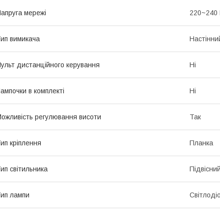
апруга мережі
220~240
ип вимикача
Настінни
ульт дистанційного керування
Ні
ампочки в комплекті
Ні
ожливість регулювання висоти
Так
ип кріплення
Планка
ип світильника
Підвісни
ип лампи
Світлоді