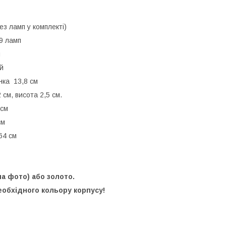
з ламп у комплекті)
 9 ламп
м
ий
нка 13,8 см
 см, висота 2,5 см.
 см
см
64 см
в
на фото) або золото.
обхідного кольору корпусу!