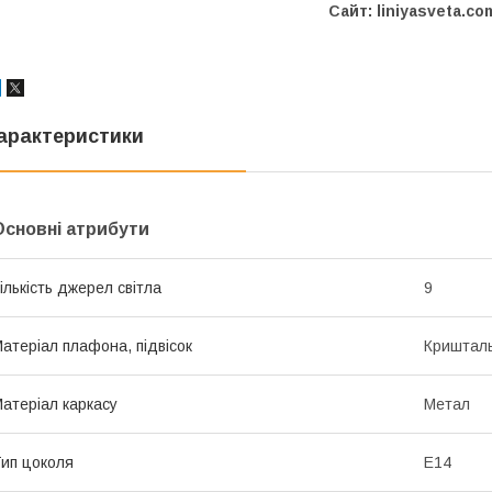
Сайт: liniyasveta.co
арактеристики
Основні атрибути
ількість джерел світла
9
атеріал плафона, підвісок
Криштал
атеріал каркасу
Метал
ип цоколя
E14