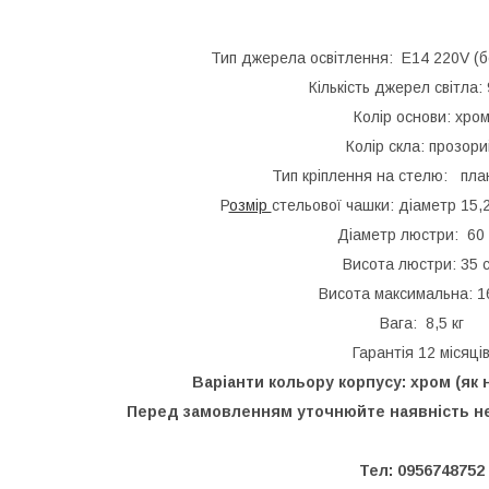
Тип джерела освітлення: E14 220V (бе
Кількість джерел світла:
Колір основи: хро
Колір скла: прозор
Тип кріплення на стелю: пла
Р
озмір
стельової чашки: діаметр 15,2
Діаметр люстри: 60
Висота люстри: 35 
Висота максимальна: 1
Вага: 8,5 кг
Гарантія 12 місяці
Варіанти кольору корпусу: хром (як 
Перед замовленням уточнюйте наявність не
Тел: 0956748752