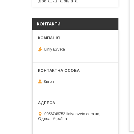
Доставка та оплата
КОНТАКТИ
LiniyaSveta
Євген
0956748752 liniyasveta.com.ua,
Одеса, Україна