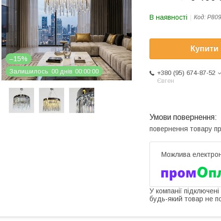
В наявності
Код:
P80
Купити
–15%
Залишилось
0
0
днів
0
0
0
0
0
0
+380 (95) 674-87-52
Євген
повернення товару п
У компанії підключені
будь-який товар не п