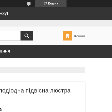
Кошик
жку!
Кошик
НЕННЯ
лодіодна підвісна люстра
₴