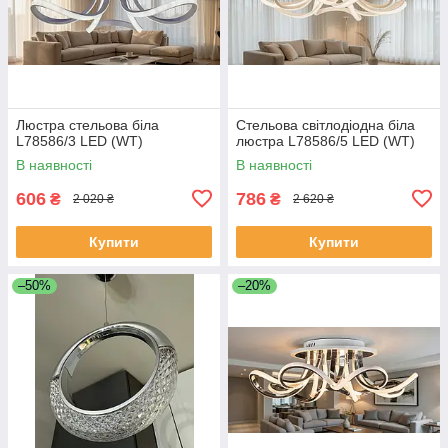
Люстра стельова біла
Стельова світлодіодна біла
L78586/3 LED (WT)
люстра L78586/5 LED (WT)
В наявності
В наявності
606
786
₴
₴
2 020 ₴
2 620 ₴
Купити
Купити
–50%
–20%