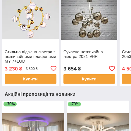
Стильна підвісна люстра з
Сучасна незвичайна
Стил
незвичайними плафонами
люстра 2021-9HR
205
MY 7+1GD
3 230
3 654
4 5
₴
₴
3 800 ₴
Купити
Купити
Акційні пропозиції та новинки
–70%
–70%