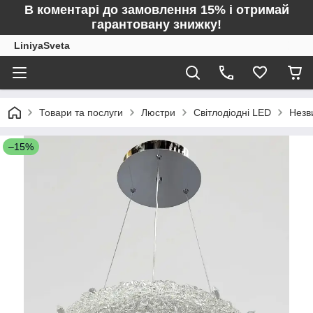
В коментарі до замовлення 15% і отримай
гарантовану знижку!
LiniyaSveta
Товари та послуги
Люстри
Світлодіодні LED
Незв
–15%