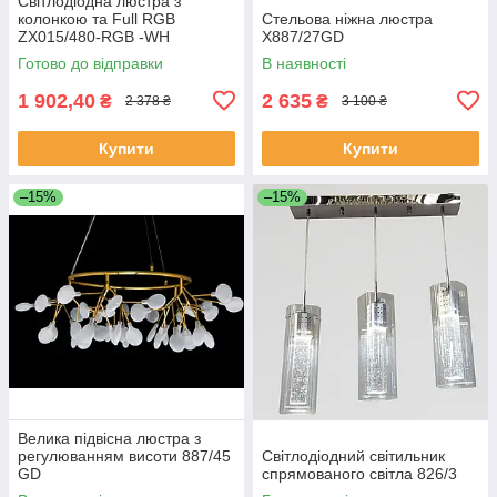
Світлодіодна люстра з
колонкою та Full RGB
Стельова ніжна люстра
ZX015/480-RGB -WH
X887/27GD
Готово до відправки
В наявності
1 902,40
2 635
₴
₴
2 378 ₴
3 100 ₴
Купити
Купити
–15%
–15%
Велика підвісна люстра з
регулюванням висоти 887/45
Світлодіодний світильник
GD
спрямованого світла 826/3