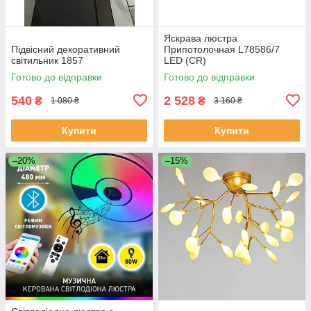
Яскрава люстра
Підвісний декоративний
Припотолочная L78586/7
світильник 1857
LED (CR)
Готово до відправки
Готово до відправки
540
2 528
₴
₴
1 080 ₴
3 160 ₴
Купити
Купити
–20%
–15%