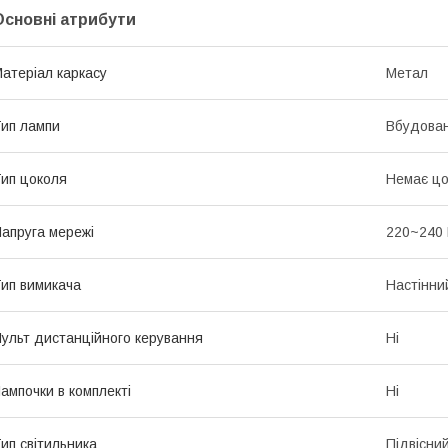
Основні атрибути
атеріал каркасу
Метал
ип лампи
Вбудован
ип цоколя
Немає цо
апруга мережі
220~240
ип вимикача
Настінни
ульт дистанційного керування
Ні
ампочки в комплекті
Ні
ип світильника
Підвісни