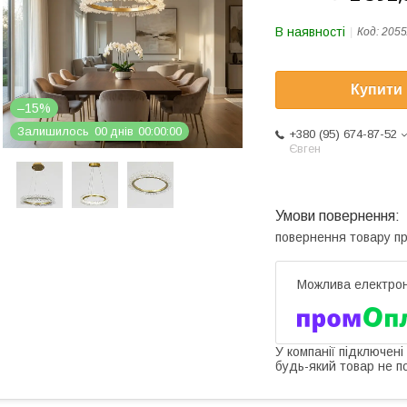
В наявності
Код:
2055
Купити
–15%
Залишилось
0
0
днів
0
0
0
0
0
0
+380 (95) 674-87-52
Євген
повернення товару п
У компанії підключені
будь-який товар не п