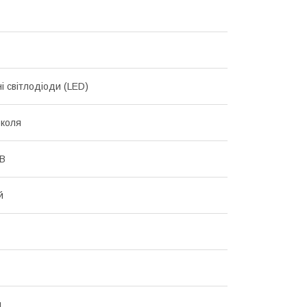
і світлодіоди (LED)
коля
 В
й
й