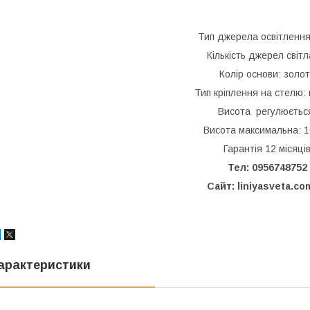
Тип джерела освітленн
Кількість джерел світл
Колір основи: золо
Тип кріплення на стелю:
Висота регулюєтьс
Висота максимальна: 
Гарантія 12 місяці
Тел: 0956748752
Сайт: liniyasveta.co
арактеристики