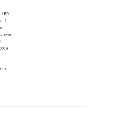
я: LED
а: 1
то
 планка
я.
100см
в
m.ua