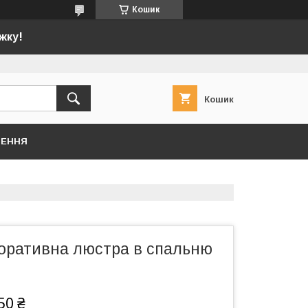
Кошик
жку!
Кошик
НЕННЯ
коративна люстра в спальню
50 ₴