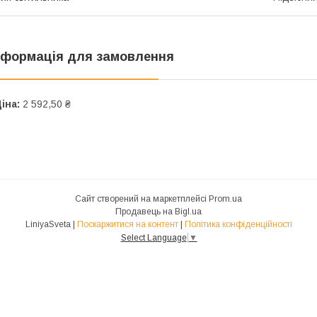
нформація для замовлення
іна:
2 592,50 ₴
Сайт створений на маркетплейсі
Prom.ua
Продавець на Bigl.ua
LiniyaSveta |
Поскаржитися на контент
|
Політика конфіденційності
Select Language
▼