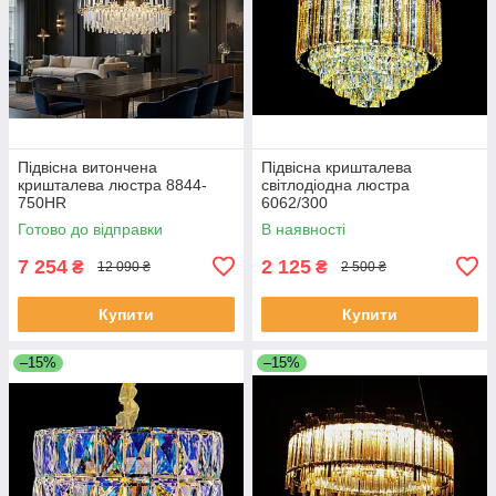
Підвісна витончена
Підвісна кришталева
кришталева люстра 8844-
світлодіодна люстра
750HR
6062/300
Готово до відправки
В наявності
7 254
2 125
₴
₴
12 090 ₴
2 500 ₴
Купити
Купити
–15%
–15%