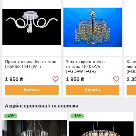
Припотолочна led люстра
Золота кришталева
Клас
L8596/3 LED (WT)
люстра L8405A/5
люст
(FGD+WT+GR)
(FG
1 950
1 950
2 3
₴
₴
Купити
Купити
Акційні пропозиції та новинки
–40%
–15%