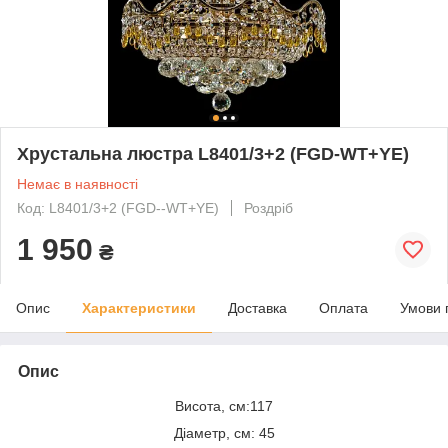
Хрустальна люстра L8401/3+2 (FGD-WT+YE)
Немає в наявності
Код: L8401/3+2 (FGD--WT+YE)
Роздріб
1 950
₴
Опис
Характеристики
Доставка
Оплата
Умови 
Опис
Висота, см:117
Діаметр, см: 45