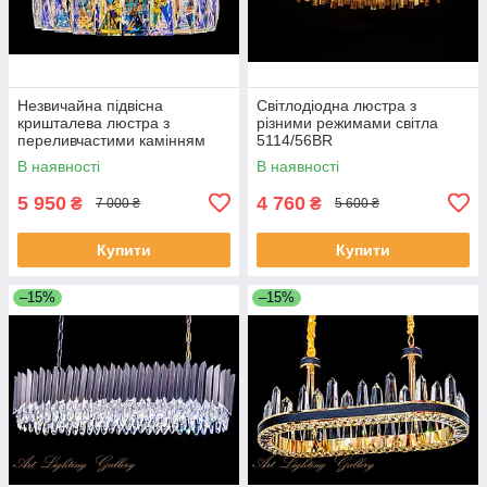
Незвичайна підвісна
Світлодіодна люстра з
кришталева люстра з
різними режимами світла
переливчастими камінням
5114/56BR
J028/500
В наявності
В наявності
5 950
4 760
₴
₴
7 000 ₴
5 600 ₴
Купити
Купити
–15%
–15%