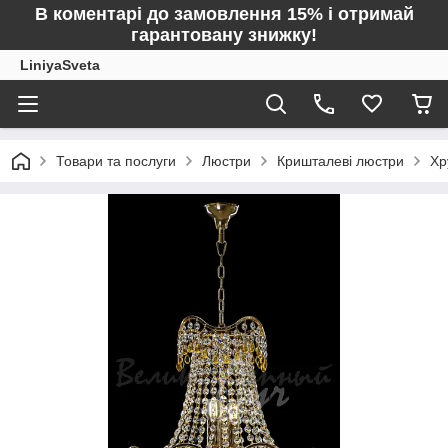
В коментарі до замовлення 15% і отримай
гарантовану знижку!
LiniyaSveta
Товари та послуги
Люстри
Кришталеві люстри
Хр