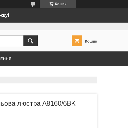
Кошик
жку!
Кошик
НЕННЯ
льова люстра A8160/6BK