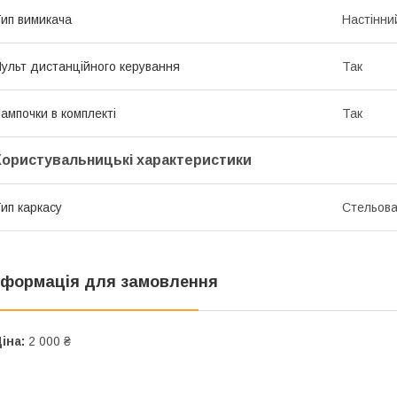
ип вимикача
Настінни
ульт дистанційного керування
Так
ампочки в комплекті
Так
Користувальницькі характеристики
ип каркасу
Стельов
нформація для замовлення
іна:
2 000 ₴