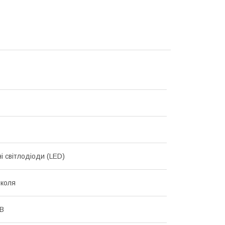
і світлодіоди (LED)
коля
 В