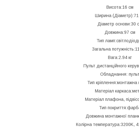
Висота:16 см
Ширина (Діаметр):71
Діаметр основи:30 
Довжина:97 см
Тип ламп:світлодіод
Загальна потужність:1
Вага:2.94 кг
Пульт дистанційного керу
Обладнання: пуль
Тип кріплення:монтажна 
Матеріал каркаса:ме
Матеріал плафона, підвіс
Тип покриття:фарб
Довжина монтажної планк
Колірна температура:3200K, 4