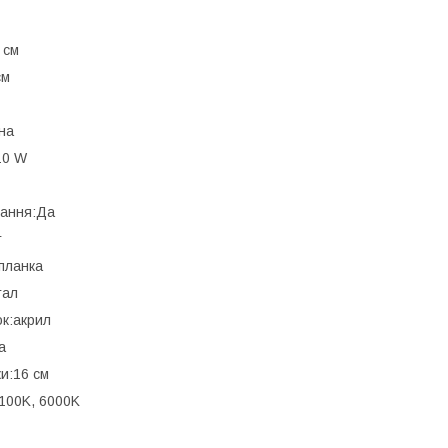
 см
см
на
10 W
вання:Да
т
планка
тал
ок:акрил
а
и:16 см
100K, 6000K