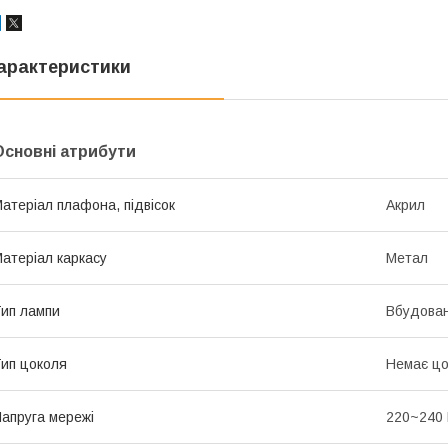
арактеристики
Основні атрибути
атеріал плафона, підвісок
Акрил
атеріал каркасу
Метал
ип лампи
Вбудован
ип цоколя
Немає цо
апруга мережі
220~240