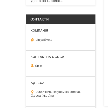
Доставка та оплата
КОНТАКТИ
LiniyaSveta
Євген
0956748752 liniyasveta.com.ua,
Одеса, Україна