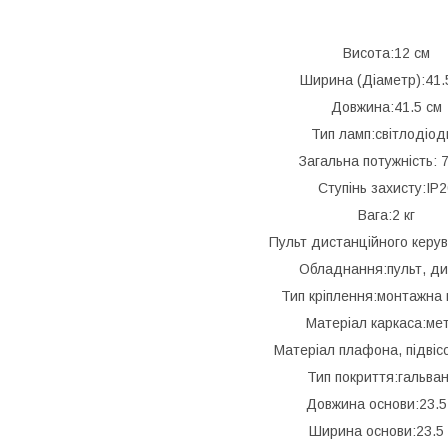
Висота:12 см
Ширина (Діаметр):41.
Довжина:41.5 см
Тип ламп:світлодіод
Загальна потужність: 
Ступінь захисту:IP2
Вага:2 кг
Пульт дистанційного керу
Обладнання:пульт, д
Тип кріплення:монтажна 
Матеріал каркаса:ме
Матеріал плафона, підвіс
Тип покриття:гальван
Довжина основи:23.5
Ширина основи:23.5