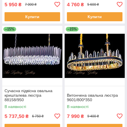
5 950
4 760
₴
₴
7 000 ₴
5 600 ₴
Купити
Купити
–15%
–15%
Сучасна підвісна овальна
кришталева люстра
Витончена овальна люстра
88158/950
9601/800*350
В наявності
В наявності
5 737,50
7 990
₴
₴
6 750 ₴
9 400 ₴