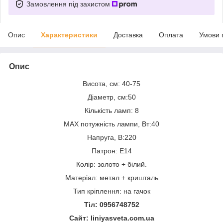
Замовлення під захистом
Опис
Характеристики
Доставка
Оплата
Умови 
Опис
Висота, см: 40-75
Діаметр, см:50
Кількість ламп: 8
MAX потужність лампи, Вт:40
Напруга, В:220
Патрон: Е14
Колір: золото + білий.
Матеріал: метал + кришталь
Тип кріплення: на гачок
Тіл: 0956748752
Сайт: liniyasveta.com.ua