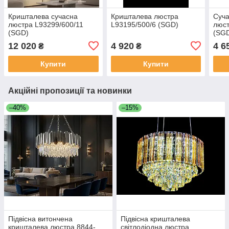
Кришталева сучасна
Кришталева люстра
Суча
люстра L93299/600/11
L93195/500/6 (SGD)
люст
(SGD)
(SG
12 020
4 920
4 6
₴
₴
Купити
Купити
Акційні пропозиції та новинки
–40%
–15%
Підвісна витончена
Підвісна кришталева
кришталева люстра 8844-
світлодіодна люстра