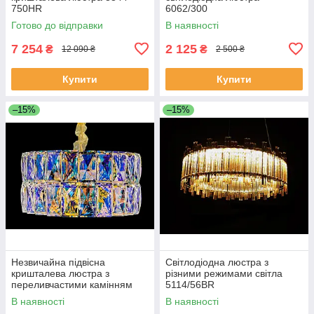
750HR
6062/300
Готово до відправки
В наявності
7 254
2 125
₴
₴
12 090 ₴
2 500 ₴
Купити
Купити
–15%
–15%
Незвичайна підвісна
Світлодіодна люстра з
кришталева люстра з
різними режимами світла
переливчастими камінням
5114/56BR
J028/500
В наявності
В наявності