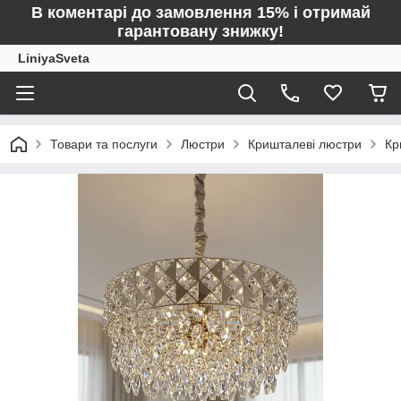
В коментарі до замовлення 15% і отримай
гарантовану знижку!
LiniyaSveta
Товари та послуги
Люстри
Кришталеві люстри
Кр