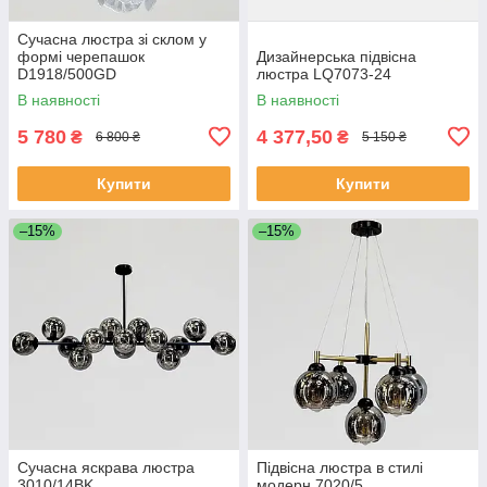
Сучасна люстра зі склом у
формі черепашок
Дизайнерська підвісна
D1918/500GD
люстра LQ7073-24
В наявності
В наявності
5 780
4 377,50
₴
₴
6 800 ₴
5 150 ₴
Купити
Купити
–15%
–15%
Сучасна яскрава люстра
Підвісна люстра в стилі
3010/14BK
модерн 7020/5