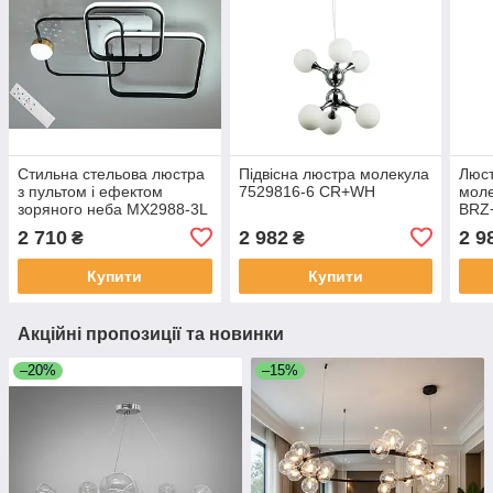
Стильна стельова люстра
Підвісна люстра молекула
Люст
з пультом і ефектом
7529816-6 CR+WH
моле
зоряного неба MX2988-3L
BRZ
WH+BK
2 710
2 982
2 9
₴
₴
Купити
Купити
Акційні пропозиції та новинки
–20%
–15%