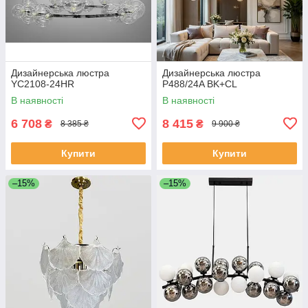
Дизайнерська люстра
Дизайнерська люстра
YC2108-24HR
P488/24A BK+CL
В наявності
В наявності
6 708
8 415
₴
₴
8 385 ₴
9 900 ₴
Купити
Купити
–15%
–15%