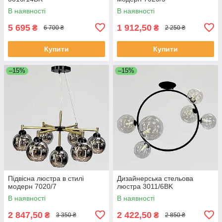
В наявності
В наявності
5 695
1 912,50
₴
₴
6 700 ₴
2 250 ₴
Купити
Купити
–15%
–15%
Підвісна люстра в стилі
Дизайнерська стельова
модерн 7020/7
люстра 3011/6BK
В наявності
В наявності
2 847,50
2 422,50
₴
₴
3 350 ₴
2 850 ₴