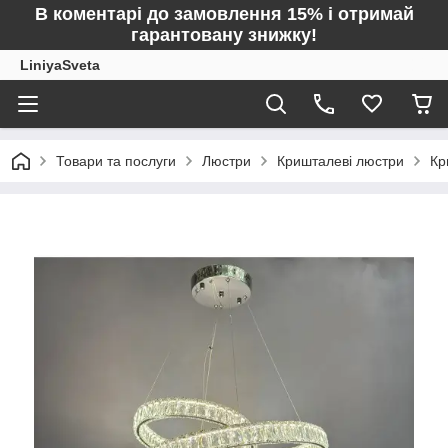
В коментарі до замовлення 15% і отримай
гарантовану знижку!
LiniyaSveta
Товари та послуги
Люстри
Кришталеві люстри
Кр