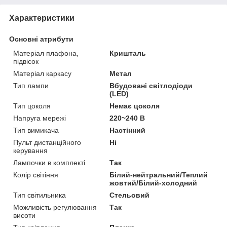
Характеристики
Основні атрибути
Матеріал плафона,
Кришталь
підвісок
Матеріал каркасу
Метал
Тип лампи
Вбудовані світлодіоди
(LED)
Тип цоколя
Немає цоколя
Напруга мережі
220~240 В
Тип вимикача
Настінний
Пульт дистанційного
Ні
керування
Лампочки в комплекті
Так
Колір світіння
Білий-нейтральний/Теплий
жовтий/Білий-холодний
Тип світильника
Стельовий
Можливість регулювання
Так
висоти