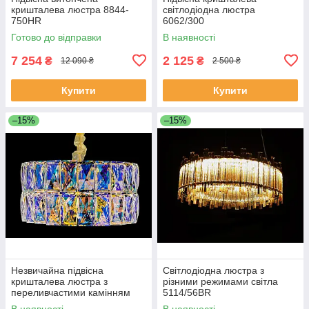
кришталева люстра 8844-
світлодіодна люстра
750HR
6062/300
Готово до відправки
В наявності
7 254
2 125
₴
₴
12 090 ₴
2 500 ₴
Купити
Купити
–15%
–15%
Незвичайна підвісна
Світлодіодна люстра з
кришталева люстра з
різними режимами світла
переливчастими камінням
5114/56BR
J028/500
В наявності
В наявності