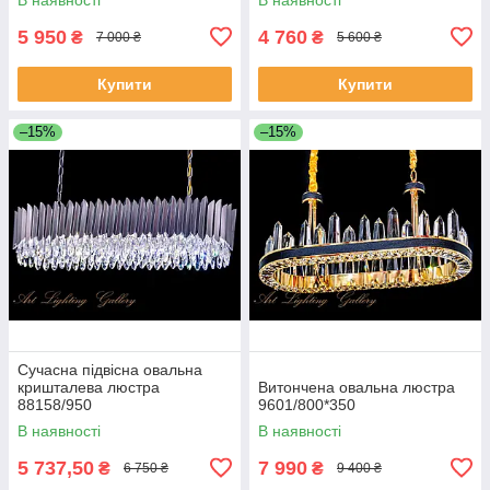
5 950
4 760
₴
₴
7 000 ₴
5 600 ₴
Купити
Купити
–15%
–15%
Сучасна підвісна овальна
кришталева люстра
Витончена овальна люстра
88158/950
9601/800*350
В наявності
В наявності
5 737,50
7 990
₴
₴
6 750 ₴
9 400 ₴