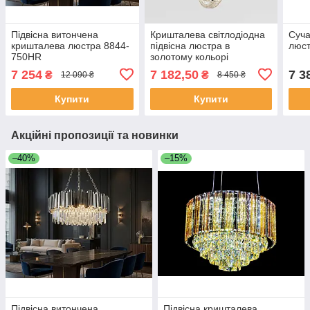
Підвісна витончена
Кришталева світлодіодна
Суча
кришталева люстра 8844-
підвісна люстра в
люс
750HR
золотому кольорі
569/600GD
7 254
7 182,50
7 3
₴
₴
12 090 ₴
8 450 ₴
Купити
Купити
Акційні пропозиції та новинки
–40%
–15%
Підвісна витончена
Підвісна кришталева