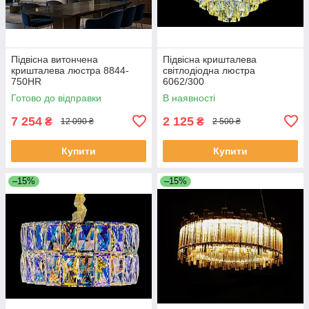
Підвісна витончена
Підвісна кришталева
кришталева люстра 8844-
світлодіодна люстра
750HR
6062/300
Готово до відправки
В наявності
7 254
2 125
₴
₴
12 090 ₴
2 500 ₴
Купити
Купити
–15%
–15%