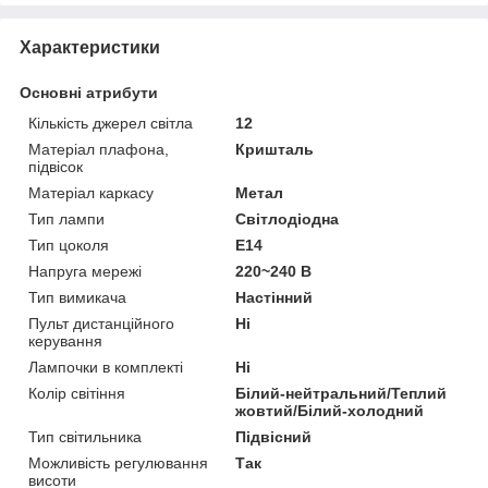
Характеристики
Основні атрибути
Кількість джерел світла
12
Матеріал плафона,
Кришталь
підвісок
Матеріал каркасу
Метал
Тип лампи
Світлодіодна
Тип цоколя
E14
Напруга мережі
220~240 В
Тип вимикача
Настінний
Пульт дистанційного
Ні
керування
Лампочки в комплекті
Ні
Колір світіння
Білий-нейтральний/Теплий
жовтий/Білий-холодний
Тип світильника
Підвісний
Можливість регулювання
Так
висоти