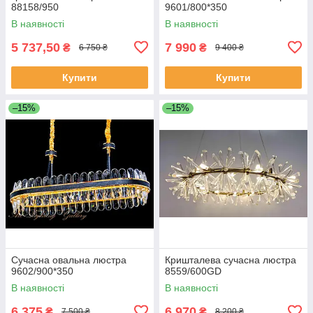
88158/950
9601/800*350
В наявності
В наявності
5 737,50
7 990
₴
₴
6 750 ₴
9 400 ₴
Купити
Купити
–15%
–15%
Сучасна овальна люстра
Кришталева сучасна люстра
9602/900*350
8559/600GD
В наявності
В наявності
6 375
6 970
₴
₴
7 500 ₴
8 200 ₴