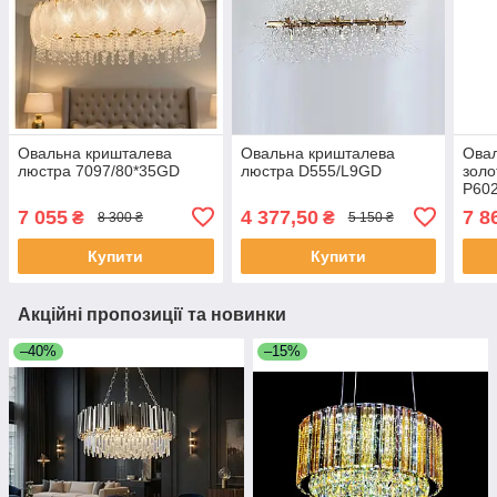
Овальна кришталева
Овальна кришталева
Овал
люстра 7097/80*35GD
люстра D555/L9GD
золо
P60
7 055
4 377,50
7 8
₴
₴
8 300 ₴
5 150 ₴
Купити
Купити
Акційні пропозиції та новинки
–40%
–15%