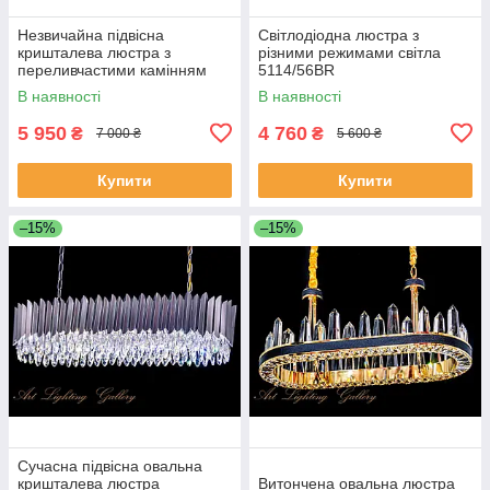
Незвичайна підвісна
Світлодіодна люстра з
кришталева люстра з
різними режимами світла
переливчастими камінням
5114/56BR
J028/500
В наявності
В наявності
5 950
4 760
₴
₴
7 000 ₴
5 600 ₴
Купити
Купити
–15%
–15%
Сучасна підвісна овальна
кришталева люстра
Витончена овальна люстра