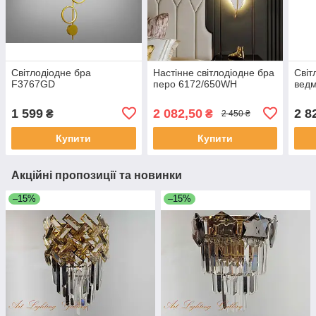
Світлодіодне бра
Настінне світлодіодне бра
Світ
F3767GD
перо 6172/650WH
вед
1 599
2 082,50
2 8
₴
₴
2 450 ₴
Купити
Купити
Акційні пропозиції та новинки
–15%
–15%