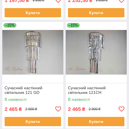
1 147,50
2 252,50
₴
₴
1 350 ₴
2 650 ₴
Купити
Купити
–15%
–15%
Сучасний настінний
Сучасний настінний
світильник 121 GD
світильник 121CH
В наявності
В наявності
2 465
2 465
₴
₴
2 900 ₴
2 900 ₴
Купити
Купити