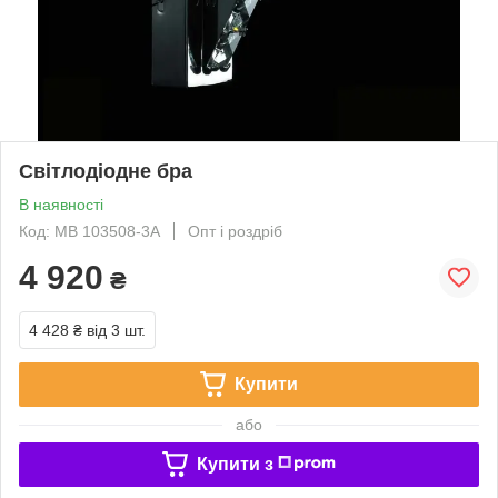
Світлодіодне бра
В наявності
Код: MB 103508-3A
Опт і роздріб
4 920
₴
4 428 ₴
від 3 шт.
Купити
або
Купити з