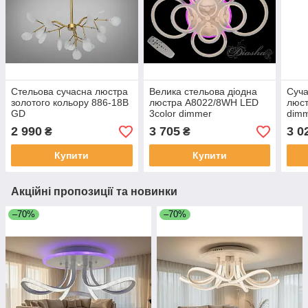
Стельова сучасна люстра
Велика стельова діодна
Суча
золотого кольору 886-18B
люстра A8022/8WH LED
люст
GD
3color dimmer
dim
2 990
3 705
3 0
₴
₴
Купити
Купити
Акційні пропозиції та новинки
–70%
–70%