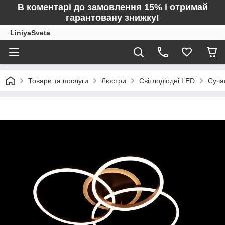
В коментарі до замовлення 15% і отримай
гарантовану знижку!
LiniyaSveta
Товари та послуги
Люстри
Світлодіодні LED
Суча