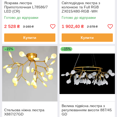
Яскрава люстра
Світлодіодна люстра з
Припотолочная L78586/7
колонкою та Full RGB
LED (CR)
ZX015/480-RGB -WH
Готово до відправки
Готово до відправки
2 528
1 902,40
₴
₴
3 160 ₴
2 378 ₴
Купити
Купити
–15%
–15%
Велика підвісна люстра з
Стельова ніжна люстра
регулюванням висоти 887/45
X887/27GD
GD