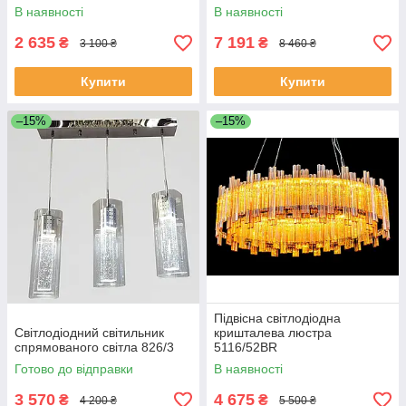
В наявності
В наявності
2 635
7 191
₴
₴
3 100 ₴
8 460 ₴
Купити
Купити
–15%
–15%
Підвісна світлодіодна
Світлодіодний світильник
кришталева люстра
спрямованого світла 826/3
5116/52BR
Готово до відправки
В наявності
3 570
4 675
₴
₴
4 200 ₴
5 500 ₴