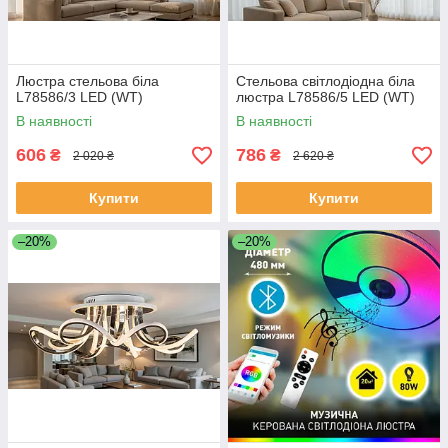
Люстра стельова біла
Стельова світлодіодна біла
L78586/3 LED (WT)
люстра L78586/5 LED (WT)
В наявності
В наявності
606
786
₴
₴
2 020 ₴
2 620 ₴
Купити
Купити
–20%
–20%