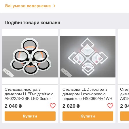
Всі умови повернення
Подібні товари компанії
Стельова люстра з
Стельова LED люстра з
Стел
димером і LED-підсвіткою
димером і кольоровою
диме
A8022/3+3BK LED 3color
підсвіткою HS8060/4+4WH
A818
dimmer
LED 3color dimmer
dim
2 040
2 020
2 0
₴
₴
Купити
Купити