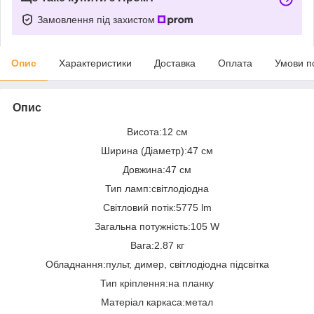
Замовлення під захистом
Опис
Характеристики
Доставка
Оплата
Умови п
Опис
Висота:12 см
Ширина (Діаметр):47 см
Довжина:47 см
Тип ламп:світлодіодна
Світловий потік:5775 lm
Загальна потужність:105 W
Вага:2.87 кг
Обладнання:пульт, димер, світлодіодна підсвітка
Тип кріплення:на планку
Матеріал каркаса:метал