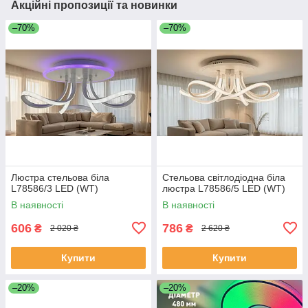
Акційні пропозиції та новинки
–70%
–70%
Люстра стельова біла
Стельова світлодіодна біла
L78586/3 LED (WT)
люстра L78586/5 LED (WT)
В наявності
В наявності
606
786
₴
₴
2 020 ₴
2 620 ₴
Купити
Купити
–20%
–20%