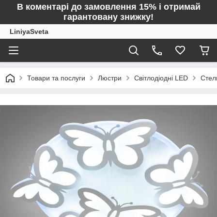
В коментарі до замовлення 15% і отримай
гарантовану знижку!
LiniyaSveta
Товари та послуги
Люстри
Світлодіодні LED
Стел