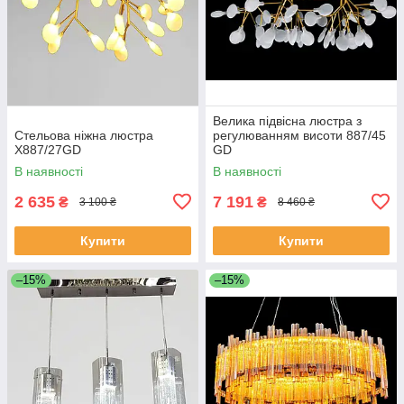
Велика підвісна люстра з
Стельова ніжна люстра
регулюванням висоти 887/45
X887/27GD
GD
В наявності
В наявності
2 635
7 191
₴
₴
3 100 ₴
8 460 ₴
Купити
Купити
–15%
–15%