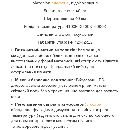
Матеріал
плафона
, підвісок:акрил
Довжина основи:40 см
Ширина основи:40 см
Колірна температура:4100K, 3200K, 6000K
Стиль виготовлення:сучасний
Габарити упаковки:42x42x12
Витончений мотив метеликів:
Композиція
складається з кількох білих акрилових плафонів,
виготовлених у формі метеликів, які створюють відчуття
легкості та польоту. Це ідеальний вибір для
оформлення кімнати.
М'яке й безпечне освітлення:
Вбудовані LED-
джерела світла забезпечують рівномірний, м'який
світловий потік без мерехтіння, що важливо для захисту
очей.
Регулювання світла й атмосфери:
Люстра
обладнана функціями димування та зміни колірної
температури (від теплого світла для сну до холодного
для навчання), а також має режим нічника
та кольорового підсвічування.