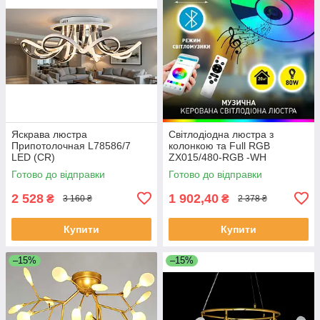
Яскрава люстра
Світлодіодна люстра з
Припотолочная L78586/7
колонкою та Full RGB
LED (CR)
ZX015/480-RGB -WH
Готово до відправки
Готово до відправки
2 528
1 902,40
₴
₴
3 160 ₴
2 378 ₴
Купити
Купити
–15%
–15%