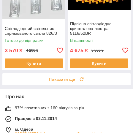
Підвісна світлодіодна
Світлодіодний світильник
кришталева люстра
спрямованого світла 826/3
5116/52BR
Готово до відправки
В наявності
3 570
4 675
₴
₴
4 200 ₴
5 500 ₴
Купити
Купити
Показати ще
Про нас
97% позитивних з 160 відгуків за рік
Працює з 03.11.2014
м. Одеса