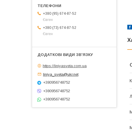
+380 (95) 674-87-52
Євген
+380 (73) 674-87-52
Євген
Х
https://liniyasveta.com.ua
liniya_sveta@ukr.net
К
+380956748752
+380956748752
Л
+380956748752
М
М