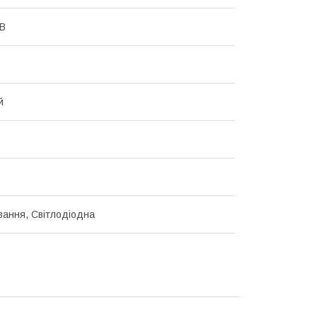
 В
й
ання, Світлодіодна