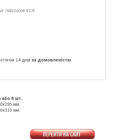
од:
768V16006-5 CR
ротягом 14 днів
за домовленістю
 або 8 шт.
70x295 мм.
60x310 мм.