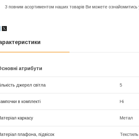
З повним асортиментом наших товарів Ви можете ознайомитись у
арактеристики
Основні атрибути
ількість джерел світла
5
ампочки в комплекті
Ні
атеріал каркасу
Метал
атеріал плафона, підвісок
Текстиль