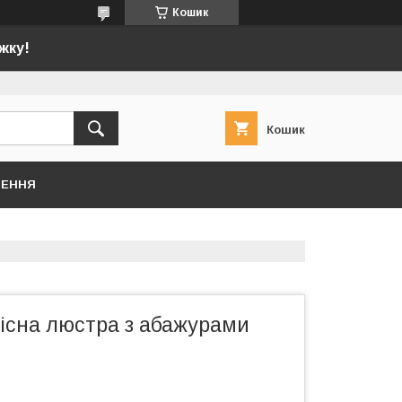
Кошик
жку!
Кошик
НЕННЯ
вісна люстра з абажурами