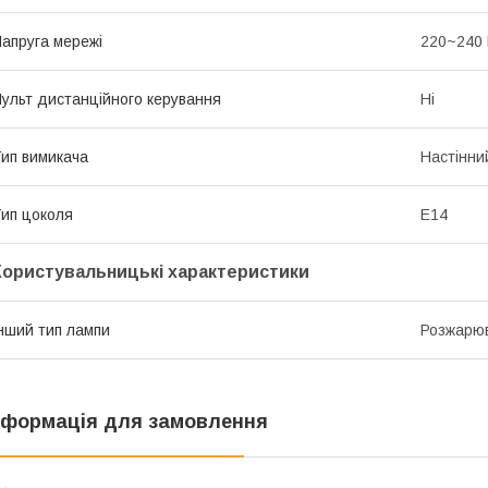
апруга мережі
220~240
ульт дистанційного керування
Ні
ип вимикача
Настінни
ип цоколя
E14
Користувальницькі характеристики
нший тип лампи
Розжарюв
нформація для замовлення