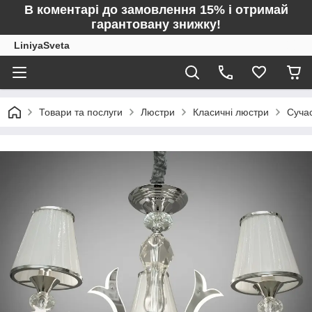
В коментарі до замовлення 15% і отримай
гарантовану знижку!
LiniyaSveta
Товари та послуги
Люстри
Класичні люстри
Сучас