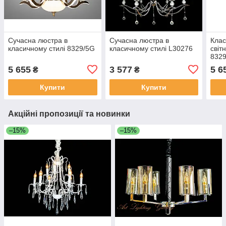
Сучасна люстра в
Сучасна люстра в
Клас
класичному стилі 8329/5G
класичному стилі L30276
світ
832
5 655
3 577
5 6
₴
₴
Купити
Купити
Акційні пропозиції та новинки
–15%
–15%