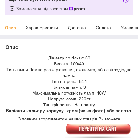
Замовлення під захистом
Опис
Характеристики
Доставка
Оплата
Умови п
Опис
Діаметр по гілках: 60
Висота: 100/40
Тип лампи:Лампа розжарювання, економка, або світлодіодна
лампа
Тип патрона: E14
Кількість ламп: 3
Максимальна потужність ламп: 40W
Напруга ламп: 220вт
Тип кріплення: На планку
Варіанти кольору корпусу: хром (як на фото) або золото.
З повним асортиментом наших товарів Ви можете